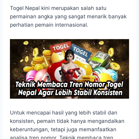
h
a
e
e
k
i
h
a
c
s
l
y
n
a
Togel Nepal kini merupakan salah satu
t
e
s
e
p
e
r
permainan angka yang sangat menarik banyak
s
b
e
g
e
e
perhatian pemain internasional.
A
o
n
r
p
o
g
a
p
k
e
m
r
Untuk mencapai hasil yang lebih stabil dan
konsisten, pemain tidak hanya mengandalkan
keberuntungan, tetapi juga memanfaatkan
analisa tren nomor. Teknik membaca tren