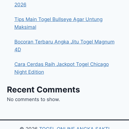
2026
Tips Main Togel Bullseye Agar Untung
Maksimal
Bocoran Terbaru Angka Jitu Togel Magnum
4D
Cara Cerdas Raih Jackpot Togel Chicago
Night Edition
Recent Comments
No comments to show.