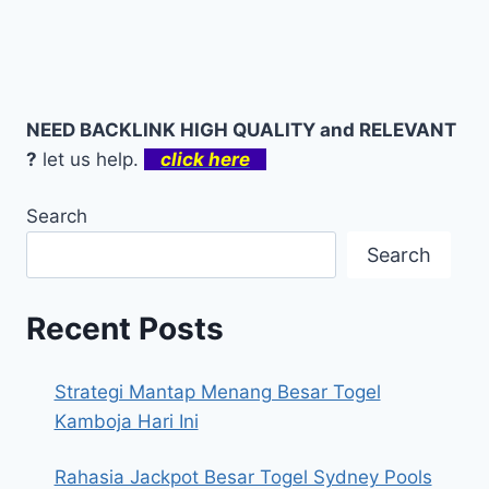
NEED BACKLINK HIGH QUALITY and RELEVANT
?
let us help.
click here
Search
Search
Recent Posts
Strategi Mantap Menang Besar Togel
Kamboja Hari Ini
Rahasia Jackpot Besar Togel Sydney Pools