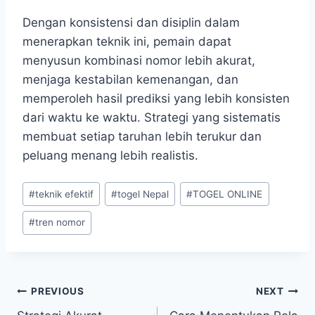
Dengan konsistensi dan disiplin dalam
menerapkan teknik ini, pemain dapat
menyusun kombinasi nomor lebih akurat,
menjaga kestabilan kemenangan, dan
memperoleh hasil prediksi yang lebih konsisten
dari waktu ke waktu. Strategi yang sistematis
membuat setiap taruhan lebih terukur dan
peluang menang lebih realistis.
Post
#
teknik efektif
#
togel Nepal
#
TOGEL ONLINE
Tags:
#
tren nomor
Post
PREVIOUS
NEXT