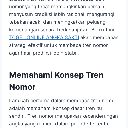
nomor yang tepat memungkinkan pemain
menyusun prediksi lebih rasional, mengurangi
tebakan acak, dan meningkatkan peluang
kemenangan secara berkelanjutan. Berikut ini
TOGEL ONLINE ANGKA SAKTI
akan membahas
strategi efektif untuk membaca tren nomor
agar hasil prediksi lebih stabil.
Memahami Konsep Tren
Nomor
Langkah pertama dalam membaca tren nomor
adalah memahami konsep dasar tren itu
sendiri. Tren nomor merupakan kecenderungan
angka yang muncul dalam periode tertentu.