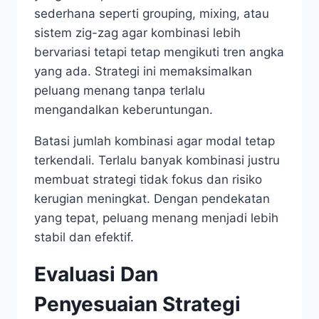
sederhana seperti grouping, mixing, atau
sistem zig-zag agar kombinasi lebih
bervariasi tetapi tetap mengikuti tren angka
yang ada. Strategi ini memaksimalkan
peluang menang tanpa terlalu
mengandalkan keberuntungan.
Batasi jumlah kombinasi agar modal tetap
terkendali. Terlalu banyak kombinasi justru
membuat strategi tidak fokus dan risiko
kerugian meningkat. Dengan pendekatan
yang tepat, peluang menang menjadi lebih
stabil dan efektif.
Evaluasi Dan
Penyesuaian Strategi