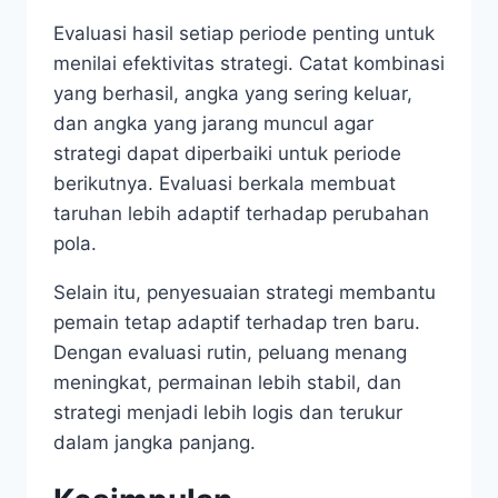
Evaluasi hasil setiap periode penting untuk
menilai efektivitas strategi. Catat kombinasi
yang berhasil, angka yang sering keluar,
dan angka yang jarang muncul agar
strategi dapat diperbaiki untuk periode
berikutnya. Evaluasi berkala membuat
taruhan lebih adaptif terhadap perubahan
pola.
Selain itu, penyesuaian strategi membantu
pemain tetap adaptif terhadap tren baru.
Dengan evaluasi rutin, peluang menang
meningkat, permainan lebih stabil, dan
strategi menjadi lebih logis dan terukur
dalam jangka panjang.