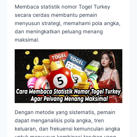
Membaca statistik nomor Togel Turkey
secara cerdas membantu pemain
menyusun strategi, memahami pola angka,
dan meningkatkan peluang menang
maksimal.
Dengan metode yang sistematis, pemain
dapat menganalisis pola angka, tren
keluaran, dan frekuensi kemunculan angka