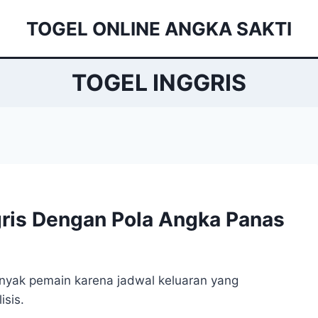
TOGEL ONLINE ANGKA SAKTI
TOGEL INGGRIS
gris Dengan Pola Angka Panas
banyak pemain karena jadwal keluaran yang
isis.