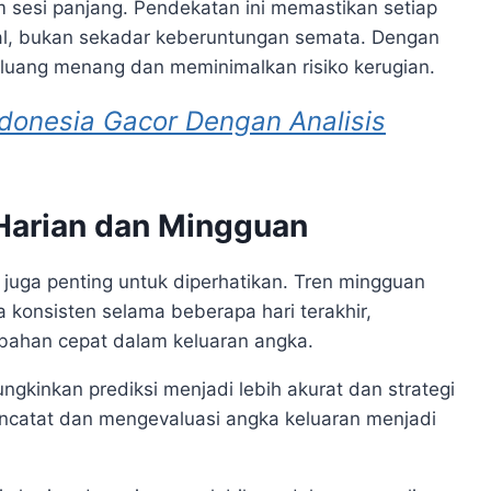
sesi panjang. Pendekatan ini memastikan setiap
nal, bukan sekadar keberuntungan semata. Dengan
eluang menang dan meminimalkan risiko kerugian.
ndonesia Gacor Dengan Analisis
Harian dan Mingguan
 juga penting untuk diperhatikan. Tren mingguan
konsisten selama beberapa hari terakhir,
bahan cepat dalam keluaran angka.
inkan prediksi menjadi lebih akurat dan strategi
encatat dan mengevaluasi angka keluaran menjadi