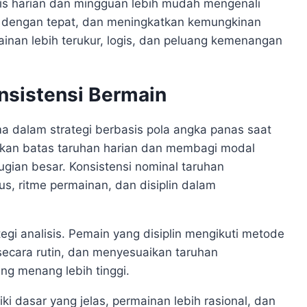
is harian dan mingguan lebih mudah mengenali
 dengan tepat, dan meningkatkan kemungkinan
nan lebih terukur, logis, dan peluang kemenangan
nsistensi Bermain
a dalam strategi berbasis pola angka panas saat
kan batas taruhan harian dan membagi modal
ugian besar. Konsistensi nominal taruhan
 ritme permainan, dan disiplin dalam
ategi analisis. Pemain yang disiplin mengikuti metode
ecara rutin, dan menyesuaikan taruhan
ng menang lebih tinggi.
ki dasar yang jelas, permainan lebih rasional, dan