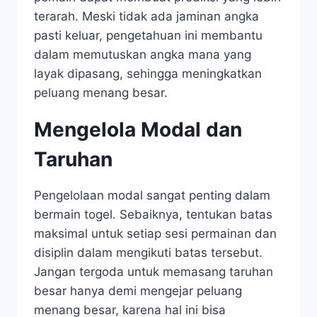
terarah. Meski tidak ada jaminan angka
pasti keluar, pengetahuan ini membantu
dalam memutuskan angka mana yang
layak dipasang, sehingga meningkatkan
peluang menang besar.
Mengelola Modal dan
Taruhan
Pengelolaan modal sangat penting dalam
bermain togel. Sebaiknya, tentukan batas
maksimal untuk setiap sesi permainan dan
disiplin dalam mengikuti batas tersebut.
Jangan tergoda untuk memasang taruhan
besar hanya demi mengejar peluang
menang besar, karena hal ini bisa