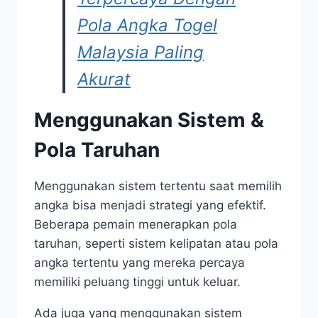
Pola Angka Togel
Malaysia Paling
Akurat
Menggunakan Sistem &
Pola Taruhan
Menggunakan sistem tertentu saat memilih
angka bisa menjadi strategi yang efektif.
Beberapa pemain menerapkan pola
taruhan, seperti sistem kelipatan atau pola
angka tertentu yang mereka percaya
memiliki peluang tinggi untuk keluar.
Ada juga yang menggunakan sistem