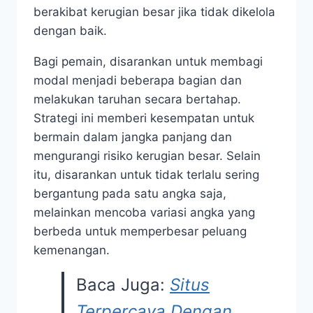
berakibat kerugian besar jika tidak dikelola
dengan baik.
Bagi pemain, disarankan untuk membagi
modal menjadi beberapa bagian dan
melakukan taruhan secara bertahap.
Strategi ini memberi kesempatan untuk
bermain dalam jangka panjang dan
mengurangi risiko kerugian besar. Selain
itu, disarankan untuk tidak terlalu sering
bergantung pada satu angka saja,
melainkan mencoba variasi angka yang
berbeda untuk memperbesar peluang
kemenangan.
Baca Juga:
Situs
Terpercaya Dengan