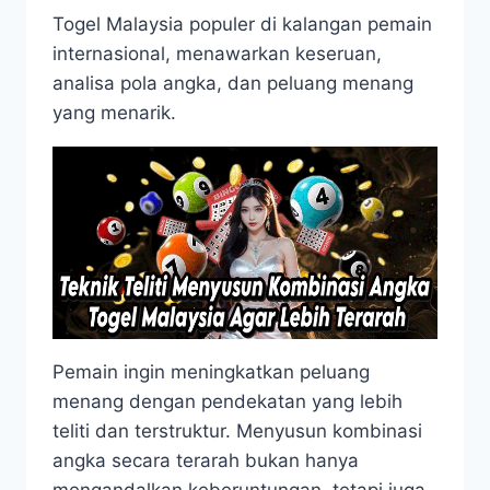
Togel Malaysia populer di kalangan pemain
internasional, menawarkan keseruan,
analisa pola angka, dan peluang menang
yang menarik.
Pemain ingin meningkatkan peluang
menang dengan pendekatan yang lebih
teliti dan terstruktur. Menyusun kombinasi
angka secara terarah bukan hanya