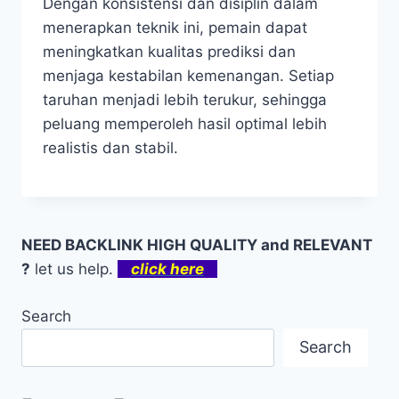
Dengan konsistensi dan disiplin dalam
menerapkan teknik ini, pemain dapat
meningkatkan kualitas prediksi dan
menjaga kestabilan kemenangan. Setiap
taruhan menjadi lebih terukur, sehingga
peluang memperoleh hasil optimal lebih
realistis dan stabil.
NEED BACKLINK HIGH QUALITY and RELEVANT
?
let us help.
click here
Search
Search