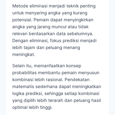
Metode eliminasi menjadi teknik penting
untuk menyaring angka yang kurang
potensial. Pemain dapat menyingkirkan
angka yang jarang muncul atau tidak
relevan berdasarkan data sebelumnya.
Dengan eliminasi, fokus prediksi menjadi
lebih tajam dan peluang menang
meningkat.
Selain itu, memanfaatkan konsep
probabilitas membantu pemain menyusun
kombinasi lebih rasional. Pendekatan
matematis sederhana dapat meningkatkan
logika prediksi, sehingga setiap kombinasi
yang dipilih lebih terarah dan peluang hasil
optimal lebih tinggi.