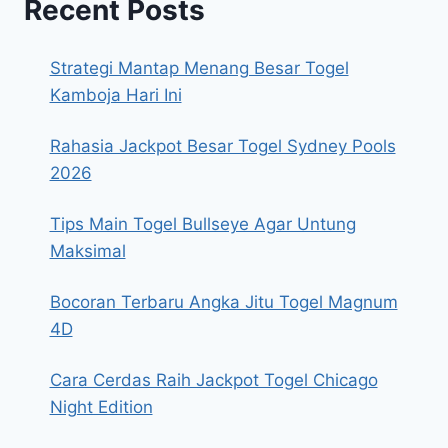
Recent Posts
Strategi Mantap Menang Besar Togel
Kamboja Hari Ini
Rahasia Jackpot Besar Togel Sydney Pools
2026
Tips Main Togel Bullseye Agar Untung
Maksimal
Bocoran Terbaru Angka Jitu Togel Magnum
4D
Cara Cerdas Raih Jackpot Togel Chicago
Night Edition