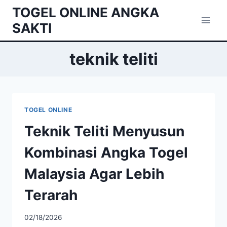
Skip
TOGEL ONLINE ANGKA
to
SAKTI
content
teknik teliti
TOGEL ONLINE
Teknik Teliti Menyusun
Kombinasi Angka Togel
Malaysia Agar Lebih
Terarah
02/18/2026