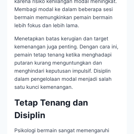
karena risiko kehilangan modal meningkat.
Membagi modal ke dalam beberapa sesi
bermain memungkinkan pemain bermain
lebih fokus dan lebih lama.
Menetapkan batas kerugian dan target
kemenangan juga penting. Dengan cara ini,
pemain tetap tenang ketika menghadapi
putaran kurang menguntungkan dan
menghindari keputusan impulsif. Disiplin
dalam pengelolaan modal menjadi salah
satu kunci kemenangan.
Tetap Tenang dan
Disiplin
Psikologi bermain sangat memengaruhi