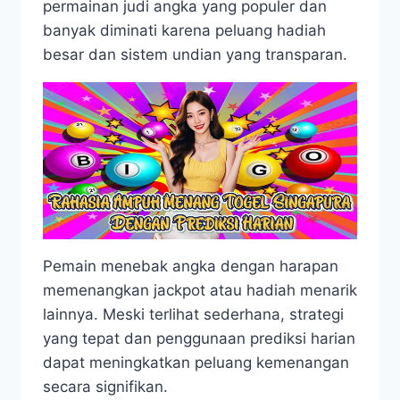
permainan judi angka yang populer dan
banyak diminati karena peluang hadiah
besar dan sistem undian yang transparan.
Pemain menebak angka dengan harapan
memenangkan jackpot atau hadiah menarik
lainnya. Meski terlihat sederhana, strategi
yang tepat dan penggunaan prediksi harian
dapat meningkatkan peluang kemenangan
secara signifikan.