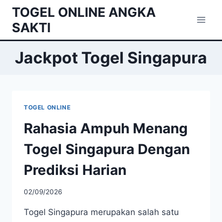
Skip
TOGEL ONLINE ANGKA
to
SAKTI
content
Jackpot Togel Singapura
TOGEL ONLINE
Rahasia Ampuh Menang
Togel Singapura Dengan
Prediksi Harian
02/09/2026
Togel Singapura merupakan salah satu