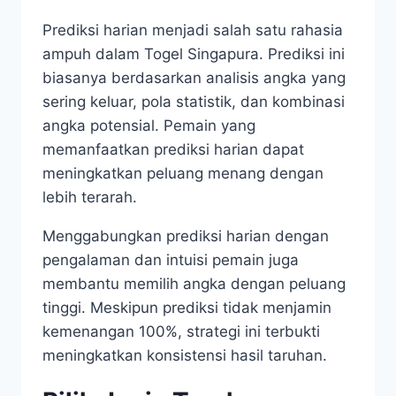
Prediksi harian menjadi salah satu rahasia
ampuh dalam Togel Singapura. Prediksi ini
biasanya berdasarkan analisis angka yang
sering keluar, pola statistik, dan kombinasi
angka potensial. Pemain yang
memanfaatkan prediksi harian dapat
meningkatkan peluang menang dengan
lebih terarah.
Menggabungkan prediksi harian dengan
pengalaman dan intuisi pemain juga
membantu memilih angka dengan peluang
tinggi. Meskipun prediksi tidak menjamin
kemenangan 100%, strategi ini terbukti
meningkatkan konsistensi hasil taruhan.