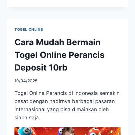
TOGEL ONLINE
Cara Mudah Bermain
Togel Online Perancis
Deposit 10rb
10/04/2025
Togel Online Perancis di Indonesia semakin
pesat dengan hadirnya berbagai pasaran
internasional yang bisa dimainkan oleh
siapa saja.