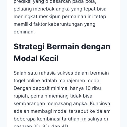
prediksi yang didasarkan pada pola,
peluang menebak angka yang tepat bisa
meningkat meskipun permainan ini tetap
memiliki faktor keberuntungan yang
dominan.
Strategi Bermain dengan
Modal Kecil
Salah satu rahasia sukses dalam bermain
togel online adalah manajemen modal.
Dengan deposit minimal hanya 10 ribu
rupiah, pemain memang tidak bisa
sembarangan memasang angka. Kuncinya
adalah membagi modal tersebut ke dalam
beberapa kombinasi taruhan, misalnya di
pasaran 2D, 3D, dan 4D.