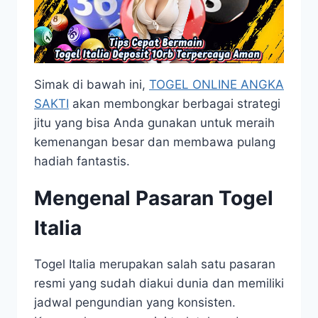
Simak di bawah ini,
TOGEL ONLINE ANGKA
SAKTI
akan membongkar berbagai strategi
jitu yang bisa Anda gunakan untuk meraih
kemenangan besar dan membawa pulang
hadiah fantastis.
Mengenal Pasaran Togel
Italia
Togel Italia merupakan salah satu pasaran
resmi yang sudah diakui dunia dan memiliki
jadwal pengundian yang konsisten.