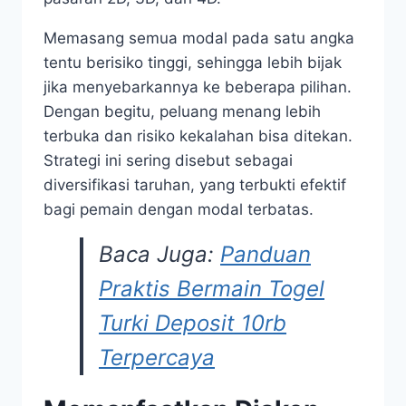
Memasang semua modal pada satu angka
tentu berisiko tinggi, sehingga lebih bijak
jika menyebarkannya ke beberapa pilihan.
Dengan begitu, peluang menang lebih
terbuka dan risiko kekalahan bisa ditekan.
Strategi ini sering disebut sebagai
diversifikasi taruhan, yang terbukti efektif
bagi pemain dengan modal terbatas.
Baca Juga:
Panduan
Praktis Bermain Togel
Turki Deposit 10rb
Terpercaya