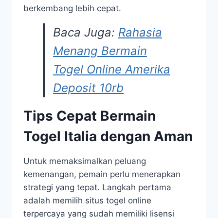
berkembang lebih cepat.
Baca Juga:
Rahasia
Menang Bermain
Togel Online Amerika
Deposit 10rb
Tips Cepat Bermain
Togel Italia dengan Aman
Untuk memaksimalkan peluang
kemenangan, pemain perlu menerapkan
strategi yang tepat. Langkah pertama
adalah memilih situs togel online
terpercaya yang sudah memiliki lisensi