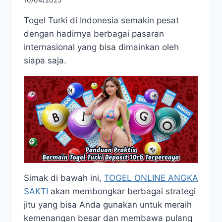
Togel Turki di Indonesia semakin pesat
dengan hadirnya berbagai pasaran
internasional yang bisa dimainkan oleh
siapa saja.
Simak di bawah ini,
TOGEL ONLINE ANGKA
SAKTI
akan membongkar berbagai strategi
jitu yang bisa Anda gunakan untuk meraih
kemenangan besar dan membawa pulang