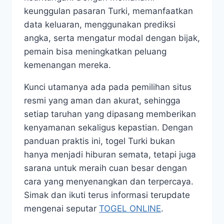
keunggulan pasaran Turki, memanfaatkan
data keluaran, menggunakan prediksi
angka, serta mengatur modal dengan bijak,
pemain bisa meningkatkan peluang
kemenangan mereka.
Kunci utamanya ada pada pemilihan situs
resmi yang aman dan akurat, sehingga
setiap taruhan yang dipasang memberikan
kenyamanan sekaligus kepastian. Dengan
panduan praktis ini, togel Turki bukan
hanya menjadi hiburan semata, tetapi juga
sarana untuk meraih cuan besar dengan
cara yang menyenangkan dan terpercaya.
Simak dan ikuti terus informasi terupdate
mengenai seputar
TOGEL ONLINE
.