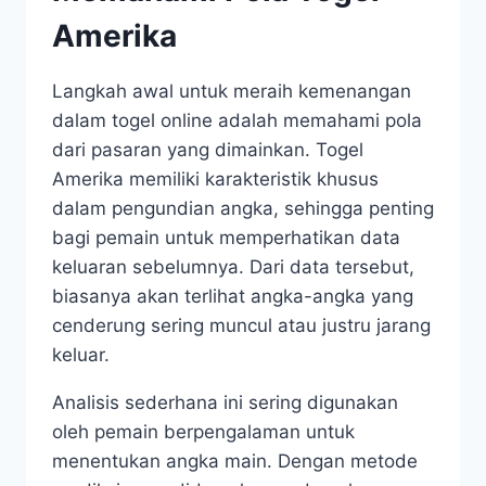
Amerika
Langkah awal untuk meraih kemenangan
dalam togel online adalah memahami pola
dari pasaran yang dimainkan. Togel
Amerika memiliki karakteristik khusus
dalam pengundian angka, sehingga penting
bagi pemain untuk memperhatikan data
keluaran sebelumnya. Dari data tersebut,
biasanya akan terlihat angka-angka yang
cenderung sering muncul atau justru jarang
keluar.
Analisis sederhana ini sering digunakan
oleh pemain berpengalaman untuk
menentukan angka main. Dengan metode