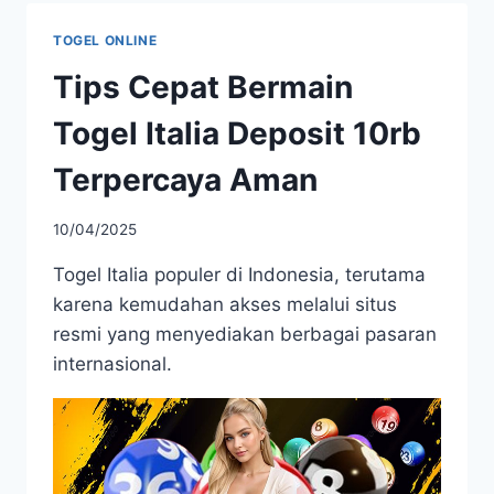
TOGEL ONLINE
Tips Cepat Bermain
Togel Italia Deposit 10rb
Terpercaya Aman
10/04/2025
Togel Italia populer di Indonesia, terutama
karena kemudahan akses melalui situs
resmi yang menyediakan berbagai pasaran
internasional.