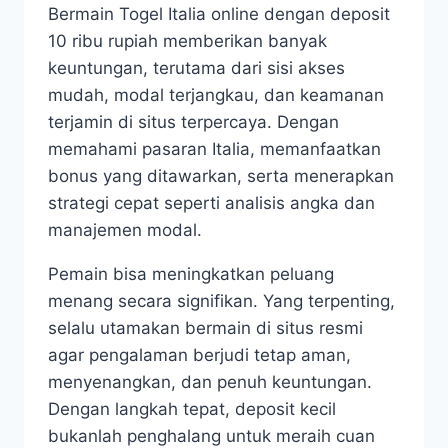
Bermain Togel Italia online dengan deposit
10 ribu rupiah memberikan banyak
keuntungan, terutama dari sisi akses
mudah, modal terjangkau, dan keamanan
terjamin di situs terpercaya. Dengan
memahami pasaran Italia, memanfaatkan
bonus yang ditawarkan, serta menerapkan
strategi cepat seperti analisis angka dan
manajemen modal.
Pemain bisa meningkatkan peluang
menang secara signifikan. Yang terpenting,
selalu utamakan bermain di situs resmi
agar pengalaman berjudi tetap aman,
menyenangkan, dan penuh keuntungan.
Dengan langkah tepat, deposit kecil
bukanlah penghalang untuk meraih cuan