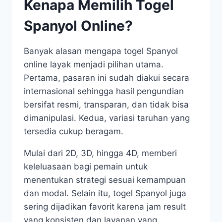
Kenapa Memilih Togel
Spanyol Online?
Banyak alasan mengapa togel Spanyol
online layak menjadi pilihan utama.
Pertama, pasaran ini sudah diakui secara
internasional sehingga hasil pengundian
bersifat resmi, transparan, dan tidak bisa
dimanipulasi. Kedua, variasi taruhan yang
tersedia cukup beragam.
Mulai dari 2D, 3D, hingga 4D, memberi
keleluasaan bagi pemain untuk
menentukan strategi sesuai kemampuan
dan modal. Selain itu, togel Spanyol juga
sering dijadikan favorit karena jam result
yang konsisten dan layanan yang