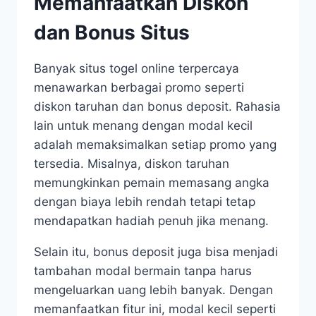
Memanfaatkan Diskon
dan Bonus Situs
Banyak situs togel online terpercaya
menawarkan berbagai promo seperti
diskon taruhan dan bonus deposit. Rahasia
lain untuk menang dengan modal kecil
adalah memaksimalkan setiap promo yang
tersedia. Misalnya, diskon taruhan
memungkinkan pemain memasang angka
dengan biaya lebih rendah tetapi tetap
mendapatkan hadiah penuh jika menang.
Selain itu, bonus deposit juga bisa menjadi
tambahan modal bermain tanpa harus
mengeluarkan uang lebih banyak. Dengan
memanfaatkan fitur ini, modal kecil seperti