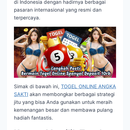
di Indonesia dengan hadirnya berbagai
pasaran internasional yang resmi dan
terpercaya.
Simak di bawah ini,
TOGEL ONLINE ANGKA
SAKTI
akan membongkar berbagai strategi
jitu yang bisa Anda gunakan untuk meraih
kemenangan besar dan membawa pulang
hadiah fantastis.