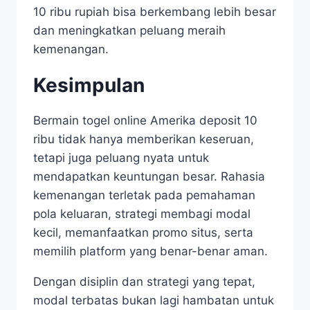
10 ribu rupiah bisa berkembang lebih besar
dan meningkatkan peluang meraih
kemenangan.
Kesimpulan
Bermain togel online Amerika deposit 10
ribu tidak hanya memberikan keseruan,
tetapi juga peluang nyata untuk
mendapatkan keuntungan besar. Rahasia
kemenangan terletak pada pemahaman
pola keluaran, strategi membagi modal
kecil, memanfaatkan promo situs, serta
memilih platform yang benar-benar aman.
Dengan disiplin dan strategi yang tepat,
modal terbatas bukan lagi hambatan untuk