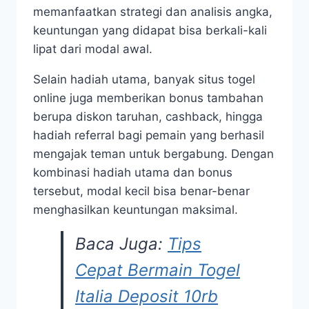
memanfaatkan strategi dan analisis angka,
keuntungan yang didapat bisa berkali-kali
lipat dari modal awal.
Selain hadiah utama, banyak situs togel
online juga memberikan bonus tambahan
berupa diskon taruhan, cashback, hingga
hadiah referral bagi pemain yang berhasil
mengajak teman untuk bergabung. Dengan
kombinasi hadiah utama dan bonus
tersebut, modal kecil bisa benar-benar
menghasilkan keuntungan maksimal.
Baca Juga:
Tips
Cepat Bermain Togel
Italia Deposit 10rb