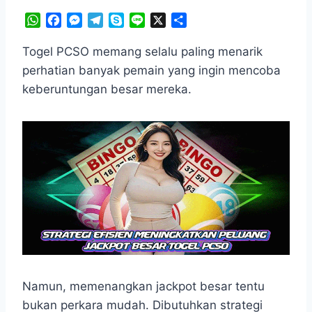
W
F
M
T
S
L
X
S
h
a
e
e
k
i
h
a
c
s
l
y
n
a
Togel PCSO memang selalu paling menarik
t
e
s
e
p
e
r
perhatian banyak pemain yang ingin mencoba
s
b
e
g
e
e
keberuntungan besar mereka.
A
o
n
r
p
o
g
a
p
k
e
m
r
Namun, memenangkan jackpot besar tentu
bukan perkara mudah. Dibutuhkan strategi