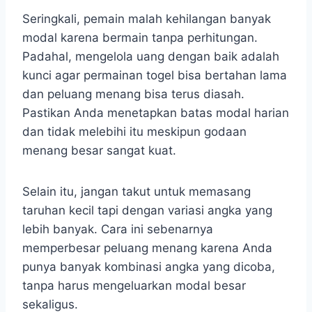
Seringkali, pemain malah kehilangan banyak
modal karena bermain tanpa perhitungan.
Padahal, mengelola uang dengan baik adalah
kunci agar permainan togel bisa bertahan lama
dan peluang menang bisa terus diasah.
Pastikan Anda menetapkan batas modal harian
dan tidak melebihi itu meskipun godaan
menang besar sangat kuat.
Selain itu, jangan takut untuk memasang
taruhan kecil tapi dengan variasi angka yang
lebih banyak. Cara ini sebenarnya
memperbesar peluang menang karena Anda
punya banyak kombinasi angka yang dicoba,
tanpa harus mengeluarkan modal besar
sekaligus.