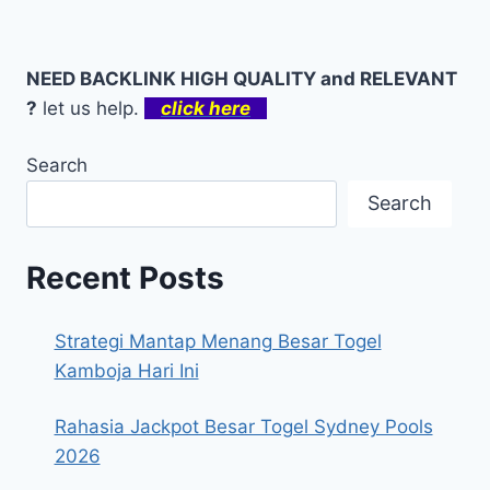
NEED BACKLINK HIGH QUALITY and RELEVANT
?
let us help.
click here
Search
Search
Recent Posts
Strategi Mantap Menang Besar Togel
Kamboja Hari Ini
Rahasia Jackpot Besar Togel Sydney Pools
2026