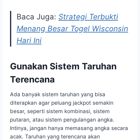
Baca Juga:
Strategi Terbukti
Menang Besar Togel Wisconsin
Hari Ini
Gunakan Sistem Taruhan
Terencana
Ada banyak sistem taruhan yang bisa
diterapkan agar peluang jackpot semakin
besar, seperti sistem kombinasi, sistem
putaran, atau sistem pengulangan angka.
Intinya, jangan hanya memasang angka secara
acak. Taruhan yang terencana akan