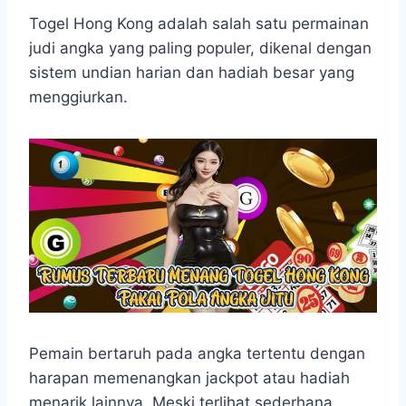
h
a
e
e
k
i
h
a
c
s
l
y
n
a
Togel Hong Kong adalah salah satu permainan
t
e
s
e
p
e
r
judi angka yang paling populer, dikenal dengan
s
b
e
g
e
e
sistem undian harian dan hadiah besar yang
A
o
n
r
menggiurkan.
p
o
g
a
p
k
e
m
r
Pemain bertaruh pada angka tertentu dengan
harapan memenangkan jackpot atau hadiah
menarik lainnya. Meski terlihat sederhana,