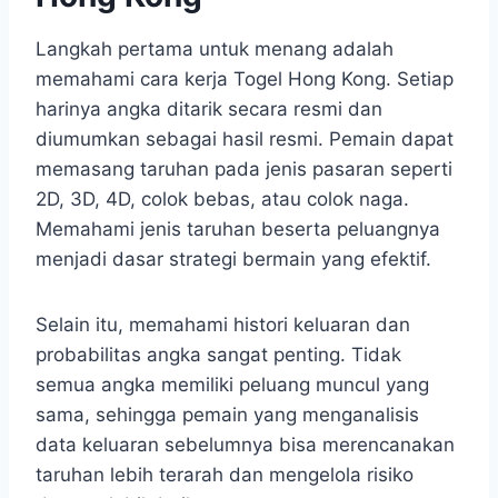
Langkah pertama untuk menang adalah
memahami cara kerja Togel Hong Kong. Setiap
harinya angka ditarik secara resmi dan
diumumkan sebagai hasil resmi. Pemain dapat
memasang taruhan pada jenis pasaran seperti
2D, 3D, 4D, colok bebas, atau colok naga.
Memahami jenis taruhan beserta peluangnya
menjadi dasar strategi bermain yang efektif.
Selain itu, memahami histori keluaran dan
probabilitas angka sangat penting. Tidak
semua angka memiliki peluang muncul yang
sama, sehingga pemain yang menganalisis
data keluaran sebelumnya bisa merencanakan
taruhan lebih terarah dan mengelola risiko