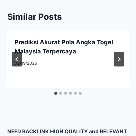
Similar Posts
Prediksi Akurat Pola Angka Togel
Malaysia Terpercaya
02/19/2026
NEED BACKLINK HIGH QUALITY and RELEVANT