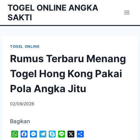
Skip
TOGEL ONLINE ANGKA
to
SAKTI
content
TOGEL ONLINE
Rumus Terbaru Menang
Togel Hong Kong Pakai
Pola Angka Jitu
02/09/2026
Bagikan
W
F
M
T
S
L
X
S