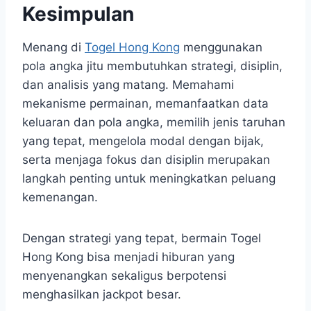
Kesimpulan
Menang di
Togel Hong Kong
menggunakan
pola angka jitu membutuhkan strategi, disiplin,
dan analisis yang matang. Memahami
mekanisme permainan, memanfaatkan data
keluaran dan pola angka, memilih jenis taruhan
yang tepat, mengelola modal dengan bijak,
serta menjaga fokus dan disiplin merupakan
langkah penting untuk meningkatkan peluang
kemenangan.
Dengan strategi yang tepat, bermain Togel
Hong Kong bisa menjadi hiburan yang
menyenangkan sekaligus berpotensi
menghasilkan jackpot besar.