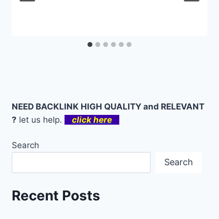
NEED BACKLINK HIGH QUALITY and RELEVANT
?
let us help.
click here
Search
Search
Recent Posts