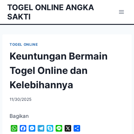
Skip
TOGEL ONLINE ANGKA
to
SAKTI
content
TOGEL ONLINE
Keuntungan Bermain
Togel Online dan
Kelebihannya
11/30/2025
Bagikan
W
F
M
T
S
L
X
S