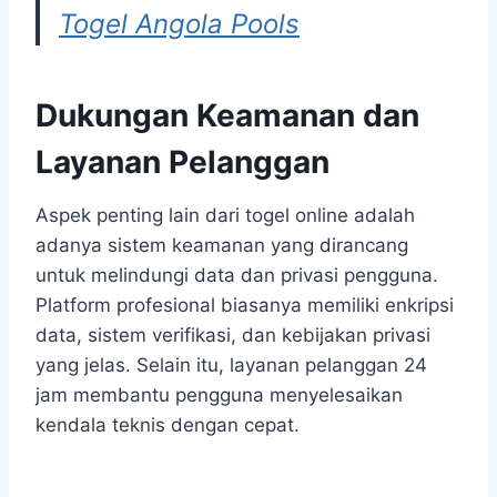
Togel Angola Pools
Dukungan Keamanan dan
Layanan Pelanggan
Aspek penting lain dari togel online adalah
adanya sistem keamanan yang dirancang
untuk melindungi data dan privasi pengguna.
Platform profesional biasanya memiliki enkripsi
data, sistem verifikasi, dan kebijakan privasi
yang jelas. Selain itu, layanan pelanggan 24
jam membantu pengguna menyelesaikan
kendala teknis dengan cepat.