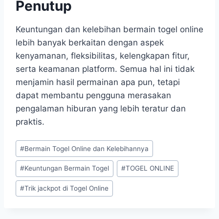
Penutup
Keuntungan dan kelebihan bermain togel online
lebih banyak berkaitan dengan aspek
kenyamanan, fleksibilitas, kelengkapan fitur,
serta keamanan platform. Semua hal ini tidak
menjamin hasil permainan apa pun, tetapi
dapat membantu pengguna merasakan
pengalaman hiburan yang lebih teratur dan
praktis.
Post
#
Bermain Togel Online dan Kelebihannya
Tags:
#
Keuntungan Bermain Togel
#
TOGEL ONLINE
#
Trik jackpot di Togel Online